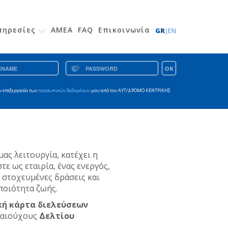
Υπηρεσίες
ΑΜΕΑ
FAQ
Επικοινωνία
GR
|
EN
OK
ν επεξεργασία των
προσωπικών δεδομένων
μου από τον ΑΥΤ/ΔΡΟΜΟ ΚΕΝΤΡΙΚΗΣ
ας λειτουργία, κατέχει η
τε ως εταιρία, ένας ενεργός,
 στοχευμένες δράσεις και
ποιότητα ζωής.
κή κάρτα διελεύσεων
ικαιούχους
Δελτίου