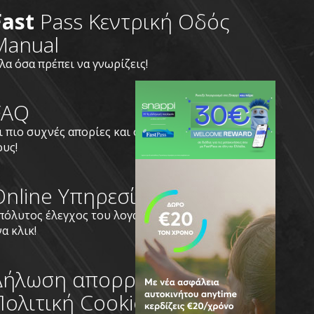
Fast
Pass Κεντρική Οδός
Manual
λα όσα πρέπει να γνωρίζεις!
FAQ
ι πιο συχνές απορίες και οι απαντήσεις
ους!
Online Υπηρεσίες
πόλυτος έλεγχος του λογαριασμού σου με
να κλικ!
Δήλωση απορρήτου
Πολιτική Cookies