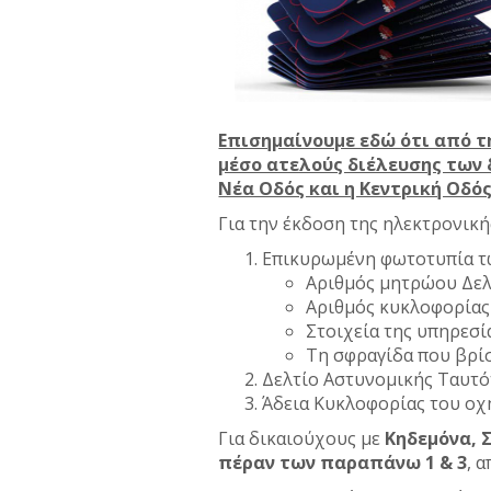
Επισημαίνουμε εδώ ότι από τ
μέσο ατελούς διέλευσης των 
Νέα Οδός και η Κεντρική Οδός
Για την έκδοση της ηλεκτρονική
Επικυρωμένη φωτοτυπία τω
Αριθμός μητρώου Δελ
Αριθμός κυκλοφορίας 
Στοιχεία της υπηρεσί
Τη σφραγίδα που βρί
Δελτίο Αστυνομικής Ταυτό
Άδεια Κυκλοφορίας του οχ
Για δικαιούχους με
Κηδεμόνα, 
πέραν των παραπάνω 1 & 3
, 