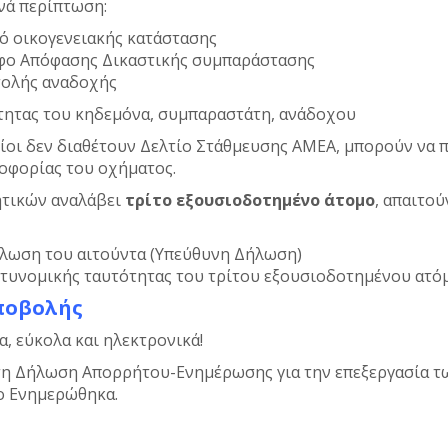
νά περίπτωση:
ό οικογενειακής κατάστασης
αφο Απόφασης Δικαστικής συμπαράστασης
τολής αναδοχής
τητας του κηδεμόνα, συμπαραστάτη, ανάδοχου
ποίοι δεν διαθέτουν Δελτίο Στάθμευσης ΑΜΕΑ, μπορούν να
οφορίας του οχήματος.
ητικών αναλάβει
τρίτο εξουσιοδοτημένο άτομο
, απαιτο
λωση του αιτούντα (Υπεύθυνη Δήλωση)
τυνομικής ταυτότητας του τρίτου εξουσιοδοτημένου ατό
ποβολής
α, εύκολα και ηλεκτρονικά!
τη
Δήλωση Απορρήτου-Ενημέρωσης
για την επεξεργασία 
ίο Ενημερώθηκα.