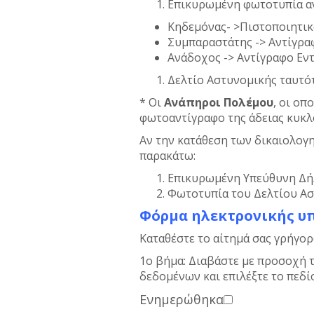
Επικυρωμένη φωτοτυπία α
Κηδεμόνας- >Πιστοποιητικ
Συμπαραστάτης -> Αντίγρ
Ανάδοχος -> Αντίγραφο Εν
Δελτίο Αστυνομικής ταυτό
* Οι
Ανάπηροι Πολέμου
, οι ο
φωτοαντίγραφο της άδειας κυκλ
Αν την κατάθεση των δικαιολογ
παρακάτω:
Επικυρωμένη Υπεύθυνη Δή
Φωτοτυπία του Δελτίου Ασ
Φόρμα ηλεκτρονικής υ
Καταθέστε το αίτημά σας γρήγορ
1ο βήμα: Διαβάστε με προσοχή 
δεδομένων και επιλέξτε το πεδ
Ενημερώθηκα