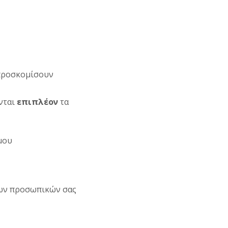
 προσκομίσουν
ύνται
επιπλέον
τα
μου
των προσωπικών σας