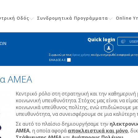
εντρική Οδός
Συνδρομητικά Προγράμματα
Online 
Quick login
ΤΩΝ
Συμφωνώ με τους
όρους χρήσης
και έχω ενημερωθεί αναφορικά με τη
ΕΛΛΑΔΟΣ Α.Ε.
τα ΑΜΕΑ
Kεντρικό ρόλο στη στρατηγική και την καθημερινή μ
κοινωνική υπευθυνότητα. Στόχος μας είναι να είμασ
κοινωνικά υπεύθυνος πολίτης, ενώ επιδιώκουμε με
υπευθυνότητα, να συνεισφέρουμε σε μια καλύτερη 
Σε αυτό το πλαίσιο δημιουργήσαμε την
ηλεκτρονι
ΑΜΕΑ
, η οποία αφορά
αποκλειστικά και μόνο
, δ
Στάθμευσης ΑΜΕΑ
και
Ανάπηρους Πολέμου
.