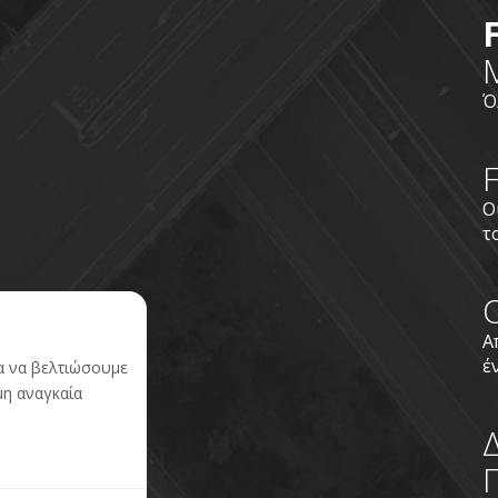
Ό
Ο
τ
Α
έ
ια να βελτιώσουμε
μη αναγκαία