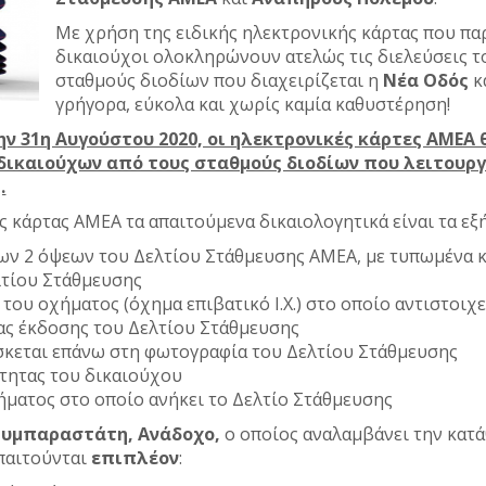
Με χρήση της ειδικής ηλεκτρονικής κάρτας που πα
δικαιούχοι ολοκληρώνουν ατελώς τις διελεύσεις τ
σταθμούς διοδίων που διαχειρίζεται η
Νέα Οδός
κ
γρήγορα, εύκολα και χωρίς καμία καθυστέρηση!
ην 31η Αυγούστου 2020, οι ηλεκτρονικές κάρτες ΑΜΕΑ
δικαιούχων από τους σταθμούς διοδίων που λειτουργο
.
ς κάρτας ΑΜΕΑ τα απαιτούμενα δικαιολογητικά είναι τα εξή
ν 2 όψεων του Δελτίου Στάθμευσης ΑΜΕΑ, µε τυπωμένα κα
τίου Στάθμευσης
του οχήματος (όχημα επιβατικό I.X.) στο οποίο αντιστοιχ
ας έκδοσης του Δελτίου Στάθμευσης
σκεται επάνω στη φωτογραφία του Δελτίου Στάθμευσης
τητας του δικαιούχου
ήματος στο οποίο ανήκει το Δελτίο Στάθμευσης
Συμπαραστάτη, Ανάδοχο,
ο οποίος αναλαμβάνει την κατά
απαιτούνται
επιπλέον
: