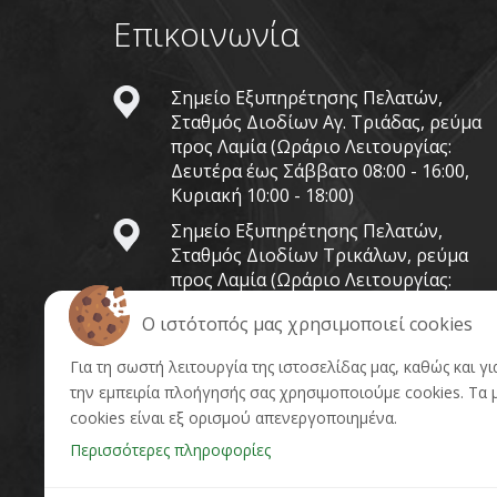
Επικοινωνία
Σημείο Εξυπηρέτησης Πελατών,
Σταθμός Διοδίων Αγ. Τριάδας, ρεύμα
προς Λαμία (Ωράριο Λειτουργίας:
Δευτέρα έως Σάββατο 08:00 - 16:00,
Κυριακή 10:00 - 18:00)
Σημείο Εξυπηρέτησης Πελατών,
Σταθμός Διοδίων Τρικάλων, ρεύμα
προς Λαμία (Ωράριο Λειτουργίας:
Δευτέρα έως Σάββατο 08:00 - 16:00,
O ιστότοπός μας χρησιμοποιεί cookies
Κυριακή 10:00 - 18:00)
Tel.: 801 700 7000
Για τη σωστή λειτουργία της ιστοσελίδας μας, καθώς και γ
την εμπειρία πλοήγησής σας χρησιμοποιούμε cookies. Tα 
Fax: 22350 51230
cookies είναι εξ ορισμού απενεργοποιημένα.
Περισσότερες πληροφορίες
customercare@kentrikiodos.gr